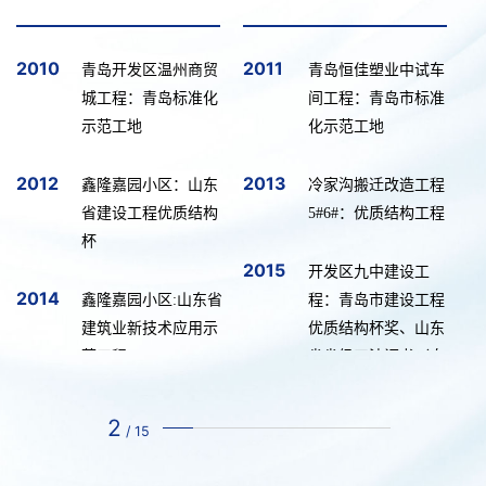
2010
2011
青岛开发区温州商贸
青岛恒佳塑业中试车
城工程：青岛标准化
间工程：青岛市标准
示范工地
化示范工地
2012
2013
鑫隆嘉园小区：山东
冷家沟搬迁改造工程
省建设工程优质结构
5#6#
：优质结构工程
杯
2015
开发区九中建设工
2014
鑫隆嘉园小区:山东省
程：青岛市建设工程
建筑业新技术应用示
优质结构杯奖、山东
范工程
省省级工法证书（自
保温砌块挂钩卡片拉
2016
结式施工工法）
鑫隆嘉园小区评为
2
/
15
“
黄岛杯
”
赛轮金宇公共租赁住
2017