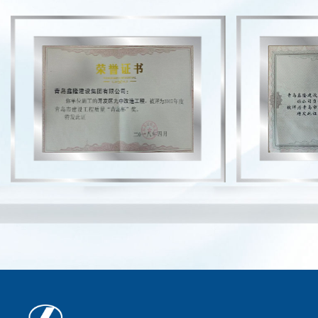
标准化示范管理工地
房项目
2
、
3#
楼
：优
2020
（
滨海街道中心小学
质结构奖
项目经理）
开发区九中改造工
2018
程
：
青岛杯
2022
“泰山杯“黄岛区扒山
社区改造安置项目
专业分包”