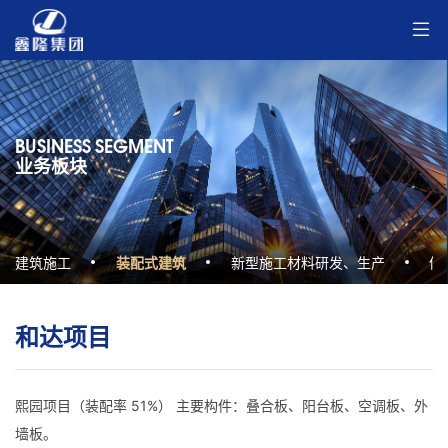
BUSINESS SEGMENT
业务板块
建筑施工
装配式建筑
新型施工材料研发、生产
体
和达项目
熙园项目（装配率 51%） 主要构件：叠合板、阳台板、空调板、外
墙板。